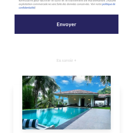
formulaire pour faciliter le suivi et le traitement de ma demande.
(Aucune
exploitation commerciale ne sera faite des données concervées. Voir notre
politique de
confidentialité
)
En savoir +