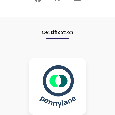
création d'entreprise
|
expert comptable lmnp lyon villeurbanne
vienne BIC
|
expert comptable lyon etablissement des comptes
annuels
|
expert comptable Lyon Pennylane logiciel comptabilité en
ligne
|
expert comptable lyon villeurbanne société civile immobilière
à l'impot sur les sociétés
|
expert-comptable Lyon Villeurbanne
connecté digital innovant utilisant QuickBooks application mobile
tableaux de bord
|
expert comptable lmnp lyon villeurbanne sci
optimisation fiscale
|
expert-comptable Lyon Villeurbanne connecté
Certification
digital innovant utilisant Receipt Bank application mobile
|
commissaire aux comptes lyon villeurbanne commissaire à la fusion
|
expert comptable lyon villeurbanne déclarations fiscales annuelles
|
rendez vous expert comptable lyon gratuit conseil
|
conseil expert
comptable lyon création d'entreprise