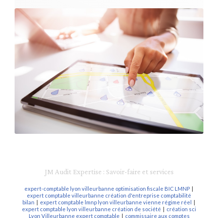
JM Audit Expertise : Savoir-faire et services
expert-comptable lyon villeurbanne optimisation fiscale BIC LMNP
|
expert comptable villeurbanne création d'entreprise comptabilité
bilan
|
expert comptable lmnp lyon villeurbanne vienne régime réel
|
expert comptable lyon villeurbanne création de société
|
création sci
Lyon Villeurbanne expert comptable
|
commissaire aux comptes