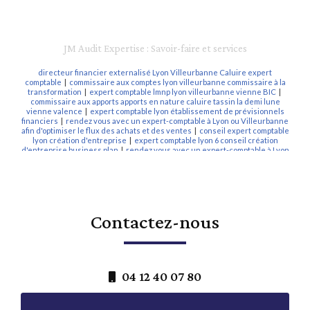
JM Audit Expertise : Savoir-faire et services
directeur financier externalisé Lyon Villeurbanne Caluire expert
comptable
|
commissaire aux comptes lyon villeurbanne commissaire à la
transformation
|
expert comptable lmnp lyon villeurbanne vienne BIC
|
commissaire aux apports apports en nature caluire tassin la demi lune
vienne valence
|
expert comptable lyon établissement de prévisionnels
financiers
|
rendez vous avec un expert-comptable à Lyon ou Villeurbanne
afin d'optimiser le flux des achats et des ventes
|
conseil expert comptable
lyon création d'entreprise
|
expert comptable lyon 6 conseil création
d'entreprise business plan
|
rendez vous avec un expert-comptable à Lyon
ou Villeurbanne connecté et digital utilisant QuickBooks
|
expert
comptable Lyon Pennylane logiciel comptabilité en ligne
|
expert comptable
lyon digital innovant pennylane connecté
|
RAF externalisé à Lyon ou
Villeurbanne expert-comptable vienne
|
expert comptable villeurbanne
création d'entreprise comptabilité bilan
|
expert comptable lyon
villeurbanne établissement bilan annuel
|
commissaire aux comptes lyon
Contactez-nous
villeurbanne commissaire à la fusion
|
expert comptable les deux alpes
déclarations fiscales
|
expert comptable lmnp lyon villeurbanne caluire
vienne BIC P0i
|
expert-comptable lyon villeurbanne optimisation fiscale
BIC LMNP
|
expert comptable lyon 6 création d'entreprise comptabilité
entreprise
|
commissaire aux comptes lyon villeurbanne commissaire aux
apports
|
expert comptable lyon villeurbanne création de société
|
expert
04 12 40 07 80
comptable création société civile immobilière lyon
|
expert comptable lyon
6ème création d'entreprise
|
expert-comptable Lyon Villeurbanne
connecté digital innovant utilisant Receipt Bank application mobile
|
rendez vous expert comptable lyon gratuit conseil
|
expert comptable lyon