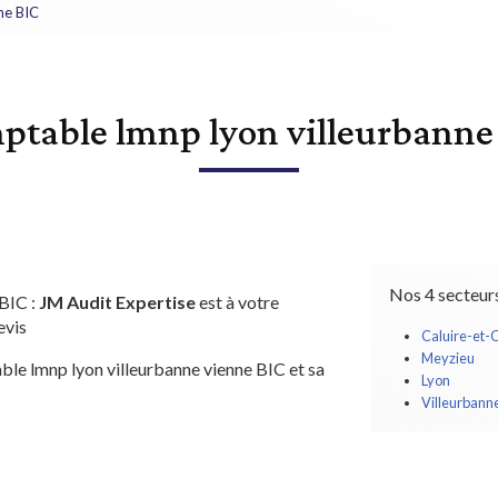
ne BIC
ptable lmnp lyon villeurbanne
Nos 4 secteur
BIC :
JM Audit Expertise
est à votre
evis
Caluire-et-
Meyzieu
ble lmnp lyon villeurbanne vienne BIC et sa
Lyon
Villeurbann