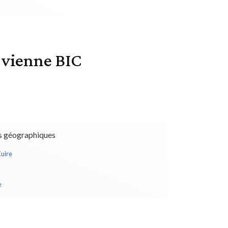
 vienne BIC
s géographiques
Cuire
e