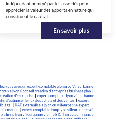
indépendant nommé par les associés pour
apprécier la valeur des apports en nature qui
constituent le capital s...
En savoir plus
ez vous avec un expert-comptable à Lyon ou Villeurbanne
ptable lyon 6 conseil création d'entreprise business plan
|
création d'entreprise
|
expert comptable lyon villeurbanne
in d'optimiser le flux des achats et des ventes
|
expert
t légal
|
RAF externalisé à Lyon ou Villeurbanne expert-
nsformation
|
expert comptable lmnp lyon villeurbanne sci
ble lmnp lyon villeurbanne vienne BIC
|
directeur financier
comptable Lyon Villeurbanne connecté digital utilisant
ienne valence
|
expert comptable lyon villeurbanne société
n mobile
|
expert-comptable lyon villeurbanne optimisation