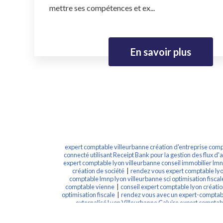
mettre ses compétences et ex...
En savoir plus
expert comptable villeurbanne création d'entreprise compt
connecté utilisant Receipt Bank pour la gestion des flux d'
expert comptable lyon villeurbanne conseil immobilier lm
création de société
|
rendez vous expert comptable lyon
comptable lmnp lyon villeurbanne sci optimisation fiscale
comptable vienne
|
conseil expert comptable lyon créatio
optimisation fiscale
|
rendez vous avec un expert-comptable
externalisé Lyon Villeurbanne Caluire expert comptab
QuickBooks et Receipt Bank pour la gestion des flux com
civile immobilière à l'impot sur les sociétés
|
expert-compta