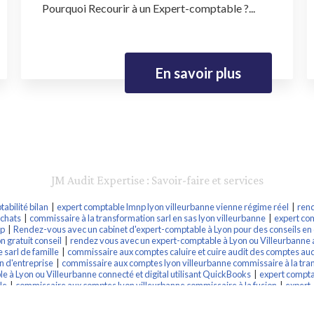
Pourquoi Recourir à un Expert-comptable ?...
En savoir plus
JM Audit Expertise : Savoir-faire et services
abilité bilan
|
expert comptable lmnp lyon villeurbanne vienne régime réel
|
rend
achats
|
commissaire à la transformation sarl en sas lyon villeurbanne
|
expert com
np
|
Rendez-vous avec un cabinet d'expert-comptable à Lyon pour des conseils en 
 gratuit conseil
|
rendez vous avec un expert-comptable à Lyon ou Villeurbanne af
 sarl de famille
|
commissaire aux comptes caluire et cuire audit des comptes audi
n d'entreprise
|
commissaire aux comptes lyon villeurbanne commissaire à la tra
 à Lyon ou Villeurbanne connecté et digital utilisant QuickBooks
|
expert compta
le
|
commissaire aux comptes lyon villeurbanne commissaire à la fusion
|
expert-
ptables
|
commissaire aux apports apports en nature caluire tassin la demi lune v
ble Lyon Villeurbanne connecté digital innovant utilisant Receipt Bank applicatio