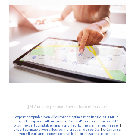
JM Audit Expertise : Savoir-faire et services
expert-comptable lyon villeurbanne optimisation fiscale BIC LMNP
|
expert comptable villeurbanne création d'entreprise comptabilité
bilan
|
expert comptable lmnp lyon villeurbanne vienne régime réel
|
expert comptable lyon villeurbanne création de société
|
création sci
Lyon Villeurbanne expert comptable
|
commissaire aux comptes