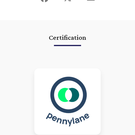
création d'entreprise
|
expert comptable lmnp lyon villeurbanne
vienne BIC
|
expert comptable lyon etablissement des comptes
annuels
|
expert comptable Lyon Pennylane logiciel comptabilité en
ligne
|
expert comptable lyon villeurbanne société civile immobilière
à l'impot sur les sociétés
|
expert-comptable Lyon Villeurbanne
connecté digital innovant utilisant QuickBooks application mobile
tableaux de bord
|
expert comptable lmnp lyon villeurbanne sci
optimisation fiscale
|
expert-comptable Lyon Villeurbanne connecté
Certification
digital innovant utilisant Receipt Bank application mobile
|
commissaire aux comptes lyon villeurbanne commissaire à la fusion
|
expert comptable lyon villeurbanne déclarations fiscales annuelles
|
rendez vous expert comptable lyon gratuit conseil
|
conseil expert
comptable lyon création d'entreprise