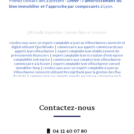
Prenez contact dès à présent :
LMNP : l'amortissement du
bien immobilier et l'approche par composants
à Lyon
.
JM Audit Expertise : Savoir-faire et services
rendez vous avec un expert-comptable à Lyon ou Villeurbanne connecté et
digital utilisant QuickBooks
|
commissaire aux apports commissariat aux
apports lyon villeurbanne
|
expert comptable lyon établissement de
prévisionnels financiers
|
expert comptable lyon 6 création d'entreprise
comptabilité entreprise
|
commissaire aux comptes lyon villeurbanne
commissaire à la fusion
|
expert comptable lyon villeurbanne conseil
immobilier lmnp
|
rendez vous avec un expert-comptable à Lyon ou
Villeurbanne connecté utilisant Receipt Bank pour la gestion des flux
d'achats
|
commissaire aux apports apports en nature caluire tassin la
demi lune vienne valence
|
expert comptable lyon villeurbanne société
civile immobilière à l'impot sur le revenu
|
expert comptable lmnp lyon
villeurbanne vienne régime réel
|
expert comptable villeurbanne création
d'entreprise comptabilité bilan
|
commissaire aux comptes lyon
villeurbanne audit des comptes
|
expert-comptable Lyon Villeurbanne
connecté digital innovant utilisant QuickBooks application mobile tableaux
Contactez-nous
de bord
|
expert-comptable lyon villeurbanne optimisation fiscale BIC
LMNP
|
création sci Lyon Villeurbanne expert comptable
|
conseil expert
comptable lyon création d'entreprise
|
expert comptable lmnp lyon
villeurbanne sci optimisation fiscale sarl de famille
|
expert-comptable
Lyon Villeurbanne connecté digital innovant utilisant Receipt Bank
application mobile
|
expert comptable création société civile immobilière
04 12 40 07 80
lyon
|
expert comptable les deux alpes déclarations fiscales
|
expert