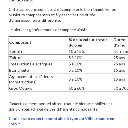
Cette approche consiste à décomposer le bien immobilier en
plusieurs composantes et à y associer une durée
d'amortissements différente.
Le bien est généralement décomposé ainsi :
% de la valeur totale
Durée
Composant
du bien
d'amor
Terrain
10 à 15%
Non amo
Toiture
5 à 10%
25 ans
Installations électriques
5 à 10%
25 ans
Etanchéité
5 à 10%
15 ans
Agencements intérieurs
5 à 10%
15 ans
(constructions)
Gros Oeuvre
50 à 60%
50 à 70 
L'amortissement annuel obtenu pour le bien immobilier est
donc un panachage de ces différents composants.
Choisir son expert-comptable à Lyon ou Villeurbanne en
LMNP