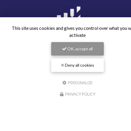
This site uses cookies and gives you control over what you 
activate
Expert comptable et commissaire aux comptes Lyon
13 rue des Émeraudes
OK, accept all
69006 Lyon
04 12 40 07 80
Deny all cookies
Suivez-nous sur les réseaux sociaux
PERSONALIZE
PRIVACY POLICY
Envoyez un message