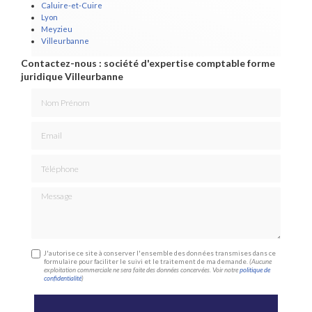
Caluire-et-Cuire
Lyon
Meyzieu
Villeurbanne
Contactez-nous : société d'expertise comptable forme
juridique Villeurbanne
Nom Prénom
Email
Téléphone
Message
J'autorise ce site à conserver l'ensemble des données transmises dans ce
formulaire pour faciliter le suivi et le traitement de ma demande.
(Aucune
exploitation commerciale ne sera faite des données concervées. Voir notre
politique de
confidentialité
)