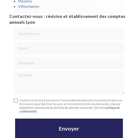
Meyzieu
Villeurbanne
Contactez-nous : révision et établissement des comptes
annuels Lyon
Nom Prénom
Email
Téléphone
Message
J'autorise ce site à conserver l'ensemble des données transmises dans ce
formulaire pour faciliter le suivi et le traitement de ma demande.
(Aucune
exploitation commerciale ne sera faite des données concervées. Voir notre
politique de
confidentialité
)