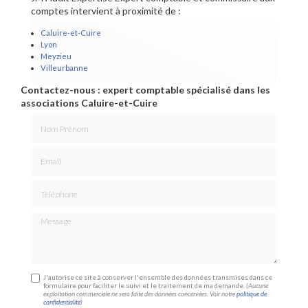
comptes intervient à proximité de :
Caluire-et-Cuire
Lyon
Meyzieu
Villeurbanne
Contactez-nous : expert comptable spécialisé dans les
associations Caluire-et-Cuire
Nom Prénom
Email
Téléphone
Message
J'autorise ce site à conserver l'ensemble des données transmises dans ce
formulaire pour faciliter le suivi et le traitement de ma demande.
(Aucune
exploitation commerciale ne sera faite des données concervées. Voir notre
politique de
confidentialité
)