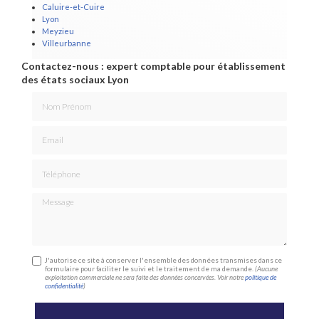
Caluire-et-Cuire
Lyon
Meyzieu
Villeurbanne
Contactez-nous : expert comptable pour établissement
des états sociaux Lyon
Nom Prénom
Email
Téléphone
Message
J'autorise ce site à conserver l'ensemble des données transmises dans ce
formulaire pour faciliter le suivi et le traitement de ma demande.
(Aucune
exploitation commerciale ne sera faite des données concervées. Voir notre
politique de
confidentialité
)