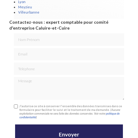
Lyon
Meyzieu
Villeurbanne
Contactez-nous : expert comptable pour comité
d'entreprise Caluire-et-Cuire
Nom Prénom
Email
Téléphone
Message
J'autorise ce site à conserver l'ensemble des données transmises dans ce
formulaire pour faciliter le suivi et le traitement de ma demande.
(Aucune
exploitation commerciale ne sera faite des données concervées. Voir notre
politique de
confidentialité
)