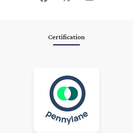
d'optimiser le flux des achats et des ventes
|
expert comptable lyon
digital innovant pennylane connecté
|
expert comptable lyon 6ème
création d'entreprise
|
DAF externalisé à Lyon ou Villeurbanne
expert-comptable vienne
|
expert comptable lyon villeurbanne
conseil immobilier lmnp
|
commissaire aux comptes lyon villeurbanne
commissaire à la transformation
|
rendez vous avec un expert-
comptable à Lyon ou Villeurbanne connecté utilisant Receipt Bank
pour la gestion des flux d'achats
|
commissaire aux apports apports
Certification
en nature caluire tassin la demi lune vienne valence
|
directeur
financier externalisé Lyon Villeurbanne Caluire expert comptable
|
commissaire aux comptes lyon villeurbanne audit des comptes
|
commissaire à la transformation sarl en sas lyon villeurbanne
|
RAF
externalisé à Lyon ou Villeurbanne expert-comptable vienne