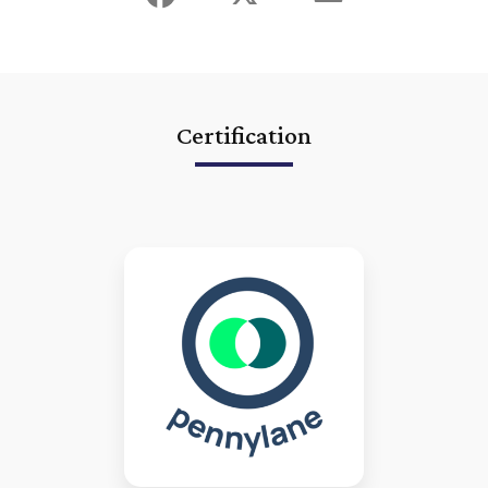
création d'entreprise
|
expert comptable lmnp lyon villeurbanne
vienne BIC
|
expert comptable lyon etablissement des comptes
annuels
|
expert comptable Lyon Pennylane logiciel comptabilité en
ligne
|
expert comptable lyon villeurbanne société civile immobilière
à l'impot sur les sociétés
|
expert-comptable Lyon Villeurbanne
connecté digital innovant utilisant QuickBooks application mobile
tableaux de bord
|
expert comptable lmnp lyon villeurbanne sci
optimisation fiscale
|
expert-comptable Lyon Villeurbanne connecté
Certification
digital innovant utilisant Receipt Bank application mobile
|
commissaire aux comptes lyon villeurbanne commissaire à la fusion
|
expert comptable lyon villeurbanne déclarations fiscales annuelles
|
rendez vous expert comptable lyon gratuit conseil
|
conseil expert
comptable lyon création d'entreprise