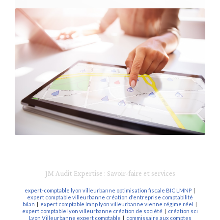
JM Audit Expertise : Savoir-faire et services
expert-comptable lyon villeurbanne optimisation fiscale BIC LMNP
|
expert comptable villeurbanne création d'entreprise comptabilité
bilan
|
expert comptable lmnp lyon villeurbanne vienne régime réel
|
expert comptable lyon villeurbanne création de société
|
création sci
Lyon Villeurbanne expert comptable
|
commissaire aux comptes