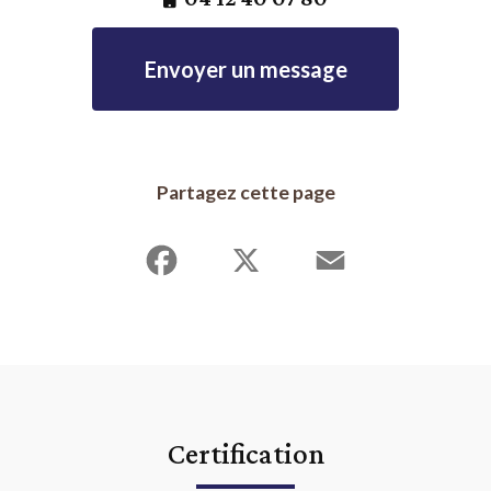
aux comptes lyon villeurbanne commissaire à la fusion
|
commissaire aux apports 
e valence
|
expert-comptable Lyon Villeurbanne connecté digital innovant utilisan
mobile
|
expert comptable lmnp lyon villeurbanne sci optimisation fiscale
Envoyer un message
Partagez cette page
Facebook
X
Email
Certification