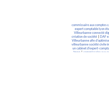
commissaire aux comptes cal
expert comptable lyon éta
Villeurbanne connecté dig
création de société
|
DAF ex
Villeurbanne afin d'optimise
villeurbanne société civile 
un cabinet d'expert-comptab
lmnp
|
commissaire aux co
villeurbanne
|
expert c
Villeurbanne connecté uti
business plan
|
rendez 
comptable lyon villeurban
comptable lyon 6 créat
QuickBooks et Receipt 
comptable lyon digita
commissaire aux comptes l
comptable
|
expert comp
comptable lyon etabl
villeurbanne établissem
commissariat aux apport
comptes lyon villeurbann
lyon villeurbanne société civ