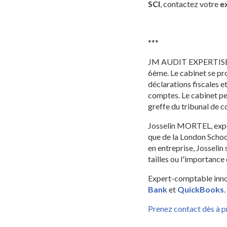
SCI
, contactez votre
e
***
JM AUDIT EXPERTISE es
6ème. Le cabinet se p
déclarations fiscales et
comptes. Le cabinet pe
greffe du tribunal de 
Josselin MORTEL, expe
que de la London Schoo
en entreprise, Josseli
tailles ou l'importance 
Expert-comptable innov
Bank
et
QuickBooks
.
Prenez contact dès à p