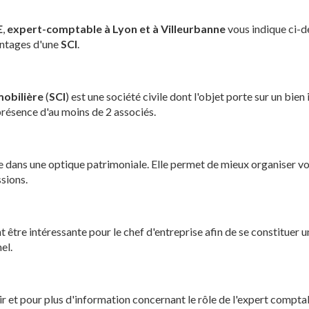
E
,
expert-comptable à Lyon et à Villeurbanne
vous indique ci-d
antages d'une
SCI
.
mobilière
(
SCI
) est une société civile dont l'objet porte sur un bien
présence d'au moins de 2 associés.
e dans une optique patrimoniale. Elle permet de mieux organiser vo
ssions.
être intéressante pour le chef d'entreprise afin de se constituer 
el.
sir et pour plus d'information concernant le rôle de l'expert compta