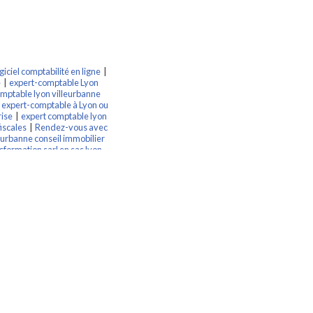
iciel comptabilité en ligne
|
e
|
expert-comptable Lyon
omptable lyon villeurbanne
 expert-comptable à Lyon ou
rise
|
expert comptable lyon
iscales
|
Rendez-vous avec
eurbanne conseil immobilier
sformation sarl en sas lyon
ert-comptable à Lyon ou
seil création d'entreprise
ant QuickBooks
|
expert-
t-comptable vienne
|
expert
necté digital utilisant
nne vienne BIC
|
expert
se comptabilité bilan
|
 Villeurbanne Caluire expert
 gratuit conseil
|
expert
|
expert comptable lyon
commissaire aux apports
ciers
|
commissaire aux
nuelles
|
expert comptable
sci optimisation fiscale sarl