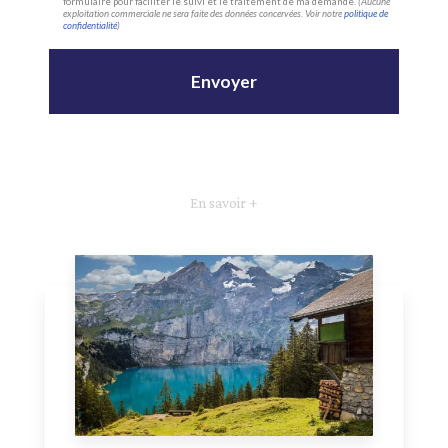
formulaire pour faciliter le suivi et le traitement de ma demande.
(Aucune
exploitation commerciale ne sera faite des données concervées. Voir notre
politique de
confidentialité
)
En savoir +