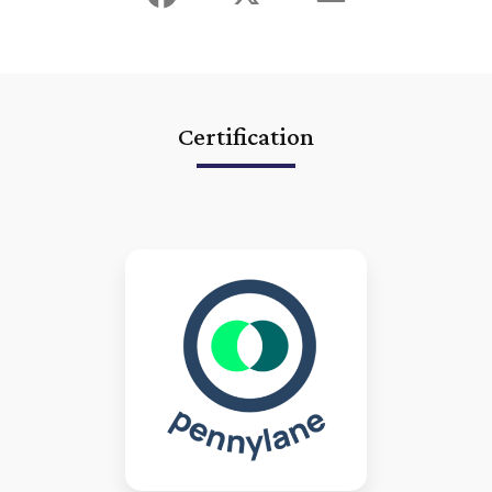
création d'entreprise
|
expert comptable lmnp lyon villeurbanne
vienne BIC
|
expert comptable lyon etablissement des comptes
annuels
|
expert comptable Lyon Pennylane logiciel comptabilité en
ligne
|
expert comptable lyon villeurbanne société civile immobilière
à l'impot sur les sociétés
|
expert-comptable Lyon Villeurbanne
connecté digital innovant utilisant QuickBooks application mobile
tableaux de bord
|
expert comptable lmnp lyon villeurbanne sci
optimisation fiscale
|
expert-comptable Lyon Villeurbanne connecté
Certification
digital innovant utilisant Receipt Bank application mobile
|
commissaire aux comptes lyon villeurbanne commissaire à la fusion
|
expert comptable lyon villeurbanne déclarations fiscales annuelles
|
rendez vous expert comptable lyon gratuit conseil
|
conseil expert
comptable lyon création d'entreprise