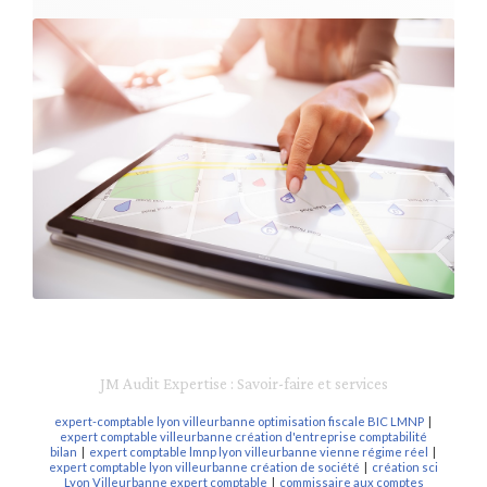
JM Audit Expertise : Savoir-faire et services
expert-comptable lyon villeurbanne optimisation fiscale BIC LMNP
|
expert comptable villeurbanne création d'entreprise comptabilité
bilan
|
expert comptable lmnp lyon villeurbanne vienne régime réel
|
expert comptable lyon villeurbanne création de société
|
création sci
Lyon Villeurbanne expert comptable
|
commissaire aux comptes