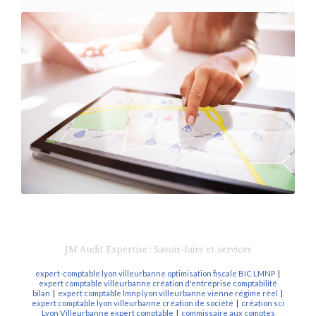
JM Audit Expertise : Savoir-faire et services
expert-comptable lyon villeurbanne optimisation fiscale BIC LMNP
|
expert comptable villeurbanne création d'entreprise comptabilité
bilan
|
expert comptable lmnp lyon villeurbanne vienne régime réel
|
expert comptable lyon villeurbanne création de société
|
création sci
Lyon Villeurbanne expert comptable
|
commissaire aux comptes