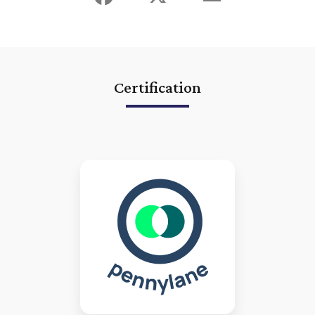
création d'entreprise
|
expert comptable lmnp lyon villeurbanne
vienne BIC
|
expert comptable lyon etablissement des comptes
annuels
|
expert comptable Lyon Pennylane logiciel comptabilité en
ligne
|
expert comptable lyon villeurbanne société civile immobilière
à l'impot sur les sociétés
|
expert-comptable Lyon Villeurbanne
connecté digital innovant utilisant QuickBooks application mobile
tableaux de bord
|
expert comptable lmnp lyon villeurbanne sci
optimisation fiscale
|
expert-comptable Lyon Villeurbanne connecté
Certification
digital innovant utilisant Receipt Bank application mobile
|
commissaire aux comptes lyon villeurbanne commissaire à la fusion
|
expert comptable lyon villeurbanne déclarations fiscales annuelles
|
rendez vous expert comptable lyon gratuit conseil
|
conseil expert
comptable lyon création d'entreprise