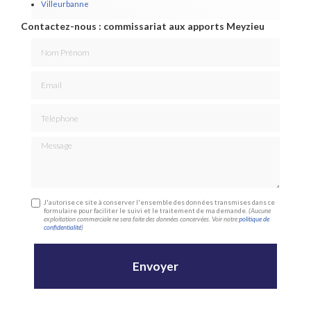
Villeurbanne
Contactez-nous : commissariat aux apports Meyzieu
Nom Prénom
Email
Téléphone
Message
J'autorise ce site à conserver l'ensemble des données transmises dans ce
formulaire pour faciliter le suivi et le traitement de ma demande.
(Aucune
exploitation commerciale ne sera faite des données concervées. Voir notre
politique de
confidentialité
)