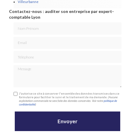
Villeurbanne
Contactez-nous : auditer son entreprise par expert-
comptable Lyon
Nom Prénom
Email
Téléphone
Message
J'autorise ce site à conserver l'ensemble des données transmises dans ce
formulaire pour faciliter le suivi et le traitement de ma demande.
(Aucune
exploitation commerciale ne sera faite des données concervées. Voir notre
politique de
confidentialité
)