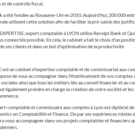
s et de contrôle fiscal.
k a été fondée au Royaume-Uni en 2010. Aujourd'hui, 200 000 entr
e utilisent cette solution afin de faciliter la pré-saisie des justif
XPERTISE, expert comptable à LYON utilise Receipt Bank et Qui
lus connectée possible. En cela, le cabinet a fait le choix d'un posit
de ses clients et dans un but d'optimisation de la productivité.
t un cabinet d'expertise comptable et de commissariat aux com
ropose de vous accompagner dans l'établissement de vos comptes a
 sociales ainsi que tous les métiers liés au conseil financier et au 
ut également prendre en charge la création de votre société et les
commerce.
rt-comptable et commissaire aux comptes à Lyon est diplômé de l
mics en Comptabilité et Finance. De par ses expériences mixtes e
ura vous accompagner dans vos projets comptables et financiers que
derniers.