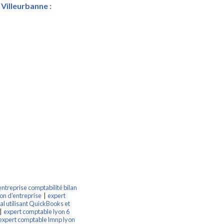
Villeurbanne :
ntreprise comptabilité bilan
on d'entreprise
|
expert
l utilisant QuickBooks et
|
expert comptable lyon 6
expert comptable lmnp lyon