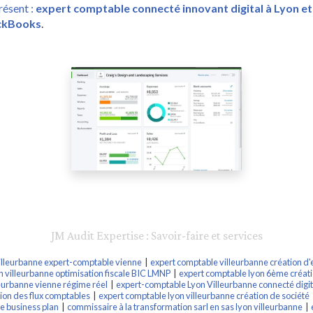
résent :
expert comptable connecté innovant digital à Lyon et 
ickBooks
.
JM Audit Expertise : Savoir-faire et services
Villeurbanne expert-comptable vienne
|
expert comptable villeurbanne création d'e
 villeurbanne optimisation fiscale BIC LMNP
|
expert comptable lyon 6ème créati
eurbanne vienne régime réel
|
expert-comptable Lyon Villeurbanne connecté digita
tion des flux comptables
|
expert comptable lyon villeurbanne création de société
se business plan
|
commissaire à la transformation sarl en sas lyon villeurbanne
|