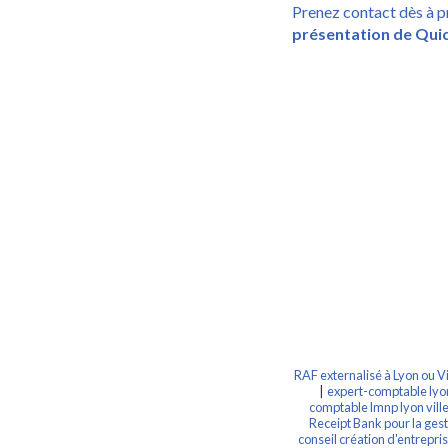
Prenez contact dès à p
présentation de Qu
RAF externalisé à Lyon ou 
|
expert-comptable lyon
comptable lmnp lyon vill
Receipt Bank pour la ges
conseil création d'entrepri