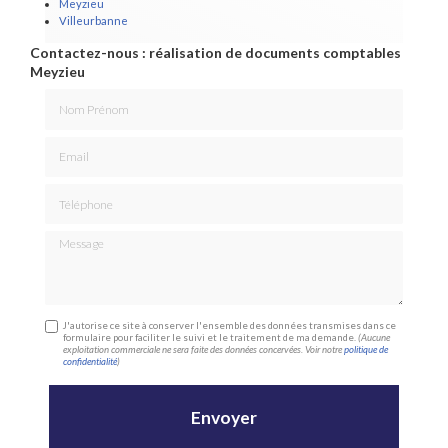
Meyzieu
Villeurbanne
Contactez-nous : réalisation de documents comptables
Meyzieu
Nom Prénom
Email
Téléphone
Message
J'autorise ce site à conserver l'ensemble des données transmises dans ce
formulaire pour faciliter le suivi et le traitement de ma demande.
(Aucune
exploitation commerciale ne sera faite des données concervées. Voir notre
politique de
confidentialité
)