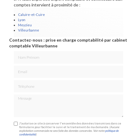
comptes intervient à proximité de :
Caluire-et-Cuire
Lyon
Meyzieu
Villeurbanne
Contactez-nous : prise en charge comptabilité par cabinet
comptable Villeurbanne
Nom Prénom
Email
Téléphone
Message
J'autorise ce site à conserver l'ensemble des données transmises dans ce
formulaire pour faciliter le suivi et le traitement de ma demande.
(Aucune
exploitation commerciale ne sera faite des données concervées. Voir notre
politique de
confidentialité
)