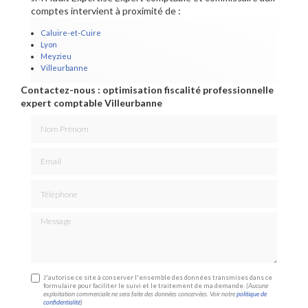
comptes intervient à proximité de :
Caluire-et-Cuire
Lyon
Meyzieu
Villeurbanne
Contactez-nous : optimisation fiscalité professionnelle
expert comptable Villeurbanne
Nom Prénom
Email
Téléphone
Message
J'autorise ce site à conserver l'ensemble des données transmises dans ce
formulaire pour faciliter le suivi et le traitement de ma demande.
(Aucune
exploitation commerciale ne sera faite des données concervées. Voir notre
politique de
confidentialité
)