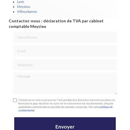
Lyon
Meyzieu
Villeurbanne
Contactez-nous : déclaration de TVA par cabinet
comptable Meyzieu
Nom Prénom
Email
Téléphone
Message
J'autorise ce site à conserver l'ensemble des données transmises dans ce
formulaire pour faciliter le suivi et le traitement de ma demande.
(Aucune
exploitation commerciale ne sera faite des données concervées. Voir notre
politique de
confidentialité
)