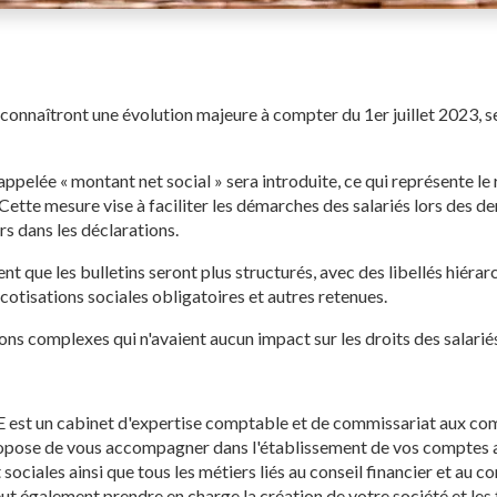
e connaîtront une évolution majeure à compter du 1er juillet 2023, se
ppelée « montant net social » sera introduite, ce qui représente le
ette mesure vise à faciliter les démarches des salariés lors des d
rs dans les déclarations.
nt que les bulletins seront plus structurés, avec des libellés hiérarc
 cotisations sociales obligatoires et autres retenues.
ons complexes qui n'avaient aucun impact sur les droits des salari
t un cabinet d'expertise comptable et de commissariat aux com
ropose de vous accompagner dans l'établissement de vos comptes a
 sociales ainsi que tous les métiers liés au conseil financier et au 
ut également prendre en charge la création de votre société et les