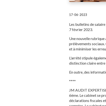
17-06-2023
Les bulletins de salair
7 février 2023.
Une nouvelle rubrique a
prélèvements sociaux. C
et à minimiser les erreu
L'arrêté stipule égaleme
distinction claire entre
En outre, des informati
****
JM AUDIT EXPERTISE es
6ème. Le cabinet se p
déclarations fiscales et
comptes. Le cabinet pe