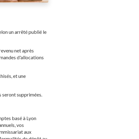
lon un arrêté publié le
 revenu net après
emandes d'allocations
hisés, et une
és seront supprimées.
ptes basé à Lyon
nnuels, vos
commissariat aux
 formalités de dépôt au