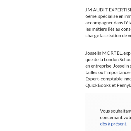
JM AUDIT EXPERTISE es
6ème, spécialisé en imm
accompagner dans l'éta
les métiers liés au con
charge la création de v
Josselin MORTEL, expe
que de la London Schoo
en entreprise, Josseli
tailles ou l'importance 
Expert-comptable innov
QuickBooks et Pennyl
Vous souhaitant
concernant vot
dès à présent
.