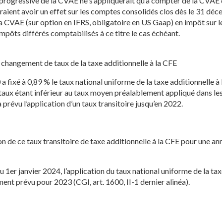
 progressive de la CVAE ne s’appliquerait qu’à compter de la CVAE 
raient avoir un effet sur les comptes consolidés clos dès le 31 dé
 la CVAE (sur option en IFRS, obligatoire en US Gaap) en impôt sur le
impôts différés comptabilisés à ce titre le cas échéant.
 changement de taux de la taxe additionnelle à la CFE
a fixé à 0,89 % le taux national uniforme de la taxe additionnelle à 
e taux étant inférieur au taux moyen préalablement appliqué dans l
 prévu l’application d’un taux transitoire jusqu’en 2022.
on de ce taux transitoire de taxe additionnelle à la CFE pour une ann
 1er janvier 2024, l’application du taux national uniforme de la tax
ment prévu pour 2023 (CGI, art. 1600, II-1 dernier alinéa).