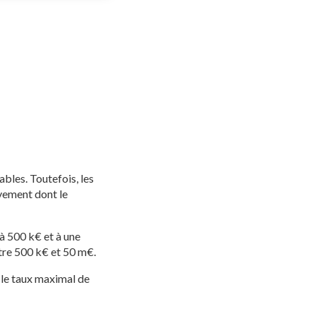
bles. Toutefois, les
èvement dont le
à 500 k€ et à une
ntre 500 k€ et 50 m€.
, le taux maximal de