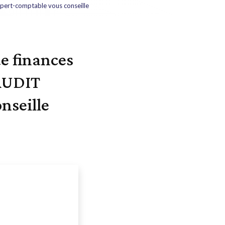
xpert-comptable vous conseille
de finances
 AUDIT
nseille