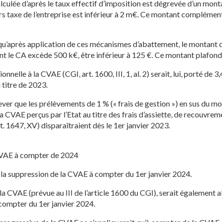
alculée d’après le taux effectif d’imposition est dégrevée d’un mo
s taxe de l’entreprise est inférieur à 2 m€. Ce montant complément
t qu’après application de ces mécanismes d’abattement, le montant 
nt le CA excède 500 k€, être inférieur à 125 €. Ce montant plafond 
onnelle à la CVAE (CGI, art. 1600, III, 1, al. 2) serait, lui, porté de 
 titre de 2023.
elever que les prélèvements de 1 % (« frais de gestion ») en sus du m
 la CVAE perçus par l’Etat au titre des frais d’assiette, de recouvr
t. 1647, XV) disparaîtraient dès le 1er janvier 2023.
CVAE à compter de 2024
t la suppression de la CVAE à compter du 1er janvier 2024.
 la CVAE (prévue au III de l’article 1600 du CGI), serait également 
 compter du 1er janvier 2024.