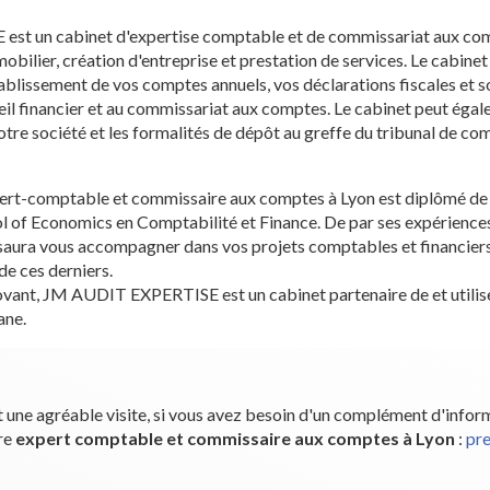
t un cabinet d'expertise comptable et de commissariat aux com
obilier, création d'entreprise et prestation de services. Le cabine
blissement de vos comptes annuels, vos déclarations fiscales et so
seil financier et au commissariat aux comptes. Le cabinet peut éga
otre société et les formalités de dépôt au greffe du tribunal de c
rt-comptable et commissaire aux comptes à Lyon est diplômé de 
l of Economics en Comptabilité et Finance. De par ses expériences
n saura vous accompagner dans vos projets comptables et financiers
de ces derniers.
ant, JM AUDIT EXPERTISE est un cabinet partenaire de et utilise 
ane.
 une agréable visite, si vous avez besoin d'un complément d'infor
re
expert comptable et commissaire aux comptes
à Lyon
:
pr