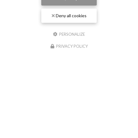
Deny all cookies
PERSONALIZE
PRIVACY POLICY
Expert comptable et commissaire aux comptes Lyon
13 rue des Émeraudes
69006 Lyon
04 12 40 07 80
Suivez-nous sur les réseaux sociaux