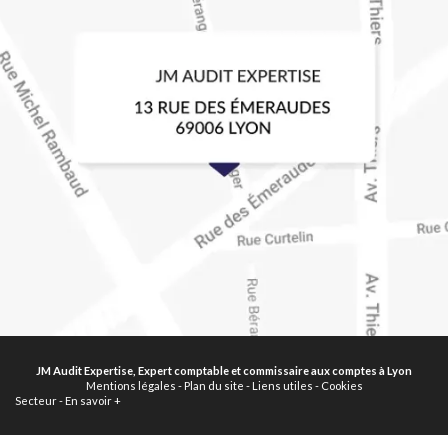
JM Audit Expertise, Expert comptable et commissaire aux comptes à Lyon
Mentions légales
-
Plan du site
-
Liens utiles
-
Cookies
Secteur
-
En savoir +
JM Audit Expertise
Sitemap