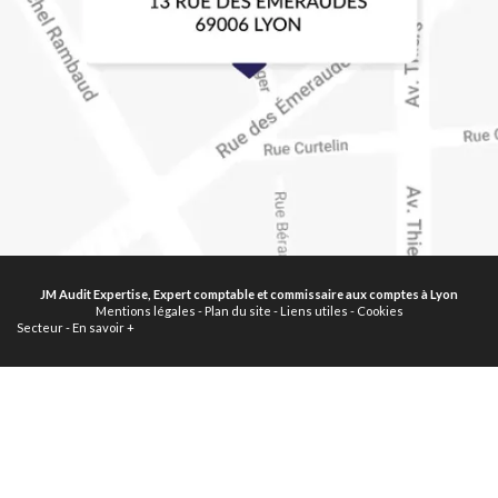
JM Audit Expertise, Expert comptable et commissaire aux comptes à Lyon
Mentions légales
-
Plan du site
-
Liens utiles
-
Cookies
Secteur
-
En savoir +
JM Audit Expertise
Sitemap
Fermer
Expert comptable et commissaire aux comptes à Lyon
Fiscalité d’une revente LMNP et la plus value immobilière : JM AUDIT
EXPERTISE Expert-comptable à Lyon et Villeubanne vous conseille